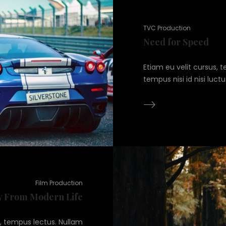
TVC Production
Need for Speed
Etiam eu velit cursus, 
tempus nisi id nisi luct
Film Production
 From Modern Life
n, tempus lectus. Nullam