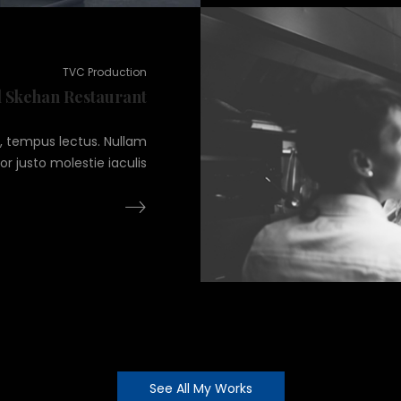
TVC Production
 Skehan Restaurant
n, tempus lectus. Nullam
or justo molestie iaculis
See All My Works