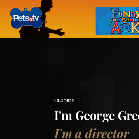
Pets.tv
Skip
to
content
HELLO THERE!
I'm George Gr
I'm a director