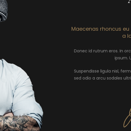
Maecenas rhoncus eu l
a l
Donec id rutrum eros. In or
ipsum. 
Suspendisse ligula nisl, fer
sed odio a arcu sodales ultri